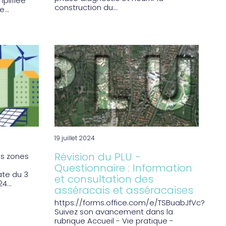
plifiée
construction du...
...
19 juillet 2024
Révision du PLU -
es zones
Questionnaire : Information
ate du 3
et consultation des
4...
asséracais et asséracaises
https://forms.office.com/e/TSBuabJfVc?
Suivez son avancement dans la
rubrique Accueil - Vie pratique -