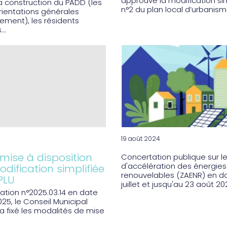
approuvé la modification sim
 la construction du PADD (les
n°2 du plan local d’urbanisme
rientations générales
ment), les résidents
..
19 août 2024
 mise à disposition
Concertation publique sur l
d'accélération des énergies
odification simplifiée
renouvelables (ZAENR) en d
PLU
juillet et jusqu'au 23 août 202
ration n°2025.03.14 en date
025, le Conseil Municipal
a fixé les modalités de mise