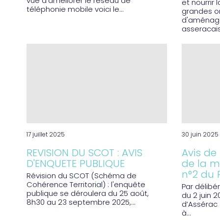
vue d'améliorer le réseau de
et nourrir
téléphonie mobile voici le...
grandes o
d'aménage
asseracais.
17 juillet 2025
30 juin 2025
REVISION DU SCOT : AVIS
Avis de
D'ENQUETE PUBLIQUE
de la m
n°2 du 
Révision du SCOT (Schéma de
Cohérence Territorial) : l'enquête
Par délibé
publique se déroulera du 25 août,
du 2 juin 2
8h30 au 23 septembre 2025,...
d’Assérac 
à...