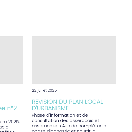
22 juillet 2025
REVISION DU PLAN LOCAL
ée n°2
D'URBANISME
Phase d'information et de
consultation des asseracais et
bre 2025,
asseracaises Afin de compléter la
ac a
phase diagnostic et nourrir la