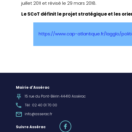
juillet 2011 et révisé le 29 mars 2018.
Le SCoT définit le projet stratégique et les o
https://www.cap-atlantique.fr/lagglo/poli
Mairie d'Assérac
15 rue du Pont-Bérin 44410 Assérac
Tél : 02 40 01 70 00
info@asserac.fr
facebook
Suivre Assérac