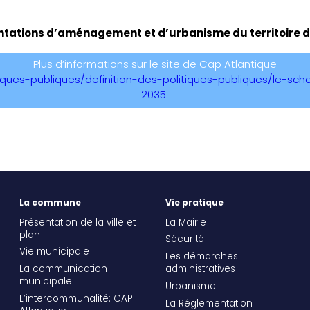
rientations d’aménagement et d’urbanisme du territoire d
Plus d’informations sur le site de Cap Atlantique
tiques-publiques/definition-des-politiques-publiques/le-s
2035
La commune
Vie pratique
Présentation de la ville et
La Mairie
plan
Sécurité
Vie municipale
Les démarches
La communication
administratives
municipale
Urbanisme
L’intercommunalité: CAP
La Réglementation