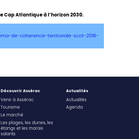
e Cap Atlantique à l’horizon 2030.
chema-de-coherence-territoriale-scot-2018-
Découvrir Assérac
Actualités
Venir à Assérac
Actualités
Tourisme
Agenda
Le marché
Les plages, les dunes, les
étangs et les marais
salants