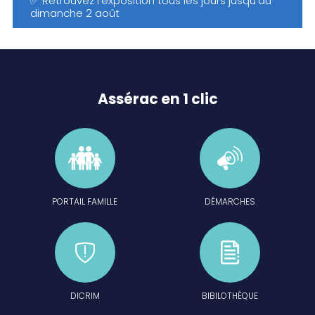
✅ Retrouvez l'exposition tous les jours jusqu'au
dimanche 2 août
🏷️ Entrée libre
🕖 De 10h30-18h00
Bonne semaine ☀️
View on Facebook
·
Share
Assérac en 1 clic
PORTAIL FAMILLE
DÉMARCHES
DICRIM
BIBILOTHÈQUE