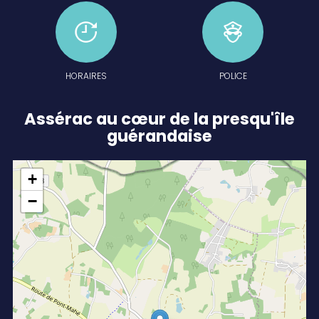
HORAIRES
POLICE
Assérac au cœur de la presqu'île
guérandaise
Leaflet
|
©
OpenStreetMap
contributors
+
−