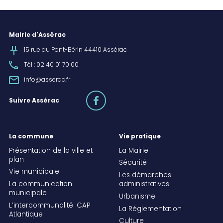
Mairie d'Assérac
15 rue du Pont-Bérin 44410 Assérac
Tél : 02 40 01 70 00
info@asserac.fr
facebook
Suivre Assérac
La commune
Vie pratique
Présentation de la ville et
La Mairie
plan
Sécurité
Vie municipale
Les démarches
La communication
administratives
municipale
Urbanisme
L’intercommunalité: CAP
La Réglementation
Atlantique
Culture