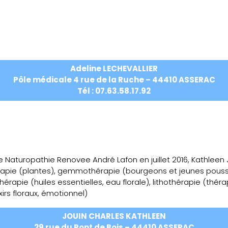
b
Adeline LECHEVALLIER
Pôle médicale 4 rue de la Ruche – 44410 ASSERAC
Tél : 07.63.58.17.92
e Naturopathie Renovee André Lafon en juillet 2016, Kathleen
érapie (plantes), gemmothérapie (bourgeons et jeunes pousse
e (huiles essentielles, eau florale), lithothérapie (thérapie
irs floraux, émotionnel)
JOUIN CHARLES KATHLEEN
29 rue du Pont de Bois – 44410 ASSERAC