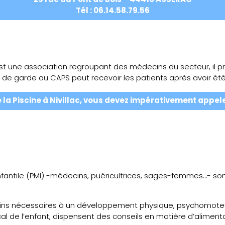
Tél : 06.14.58.79.56
d
t une association regroupant des médecins du secteur, il pr
n de garde au CAPS peut recevoir les patients après avoir été 
 la Piscine à Nivillac, vous devez impérativement appele
infantile (PMI) -médecins, puéricultrices, sages-femmes…- son
 soins nécessaires à un développement physique, psychomoteu
ical de l’enfant, dispensent des conseils en matière d’alime