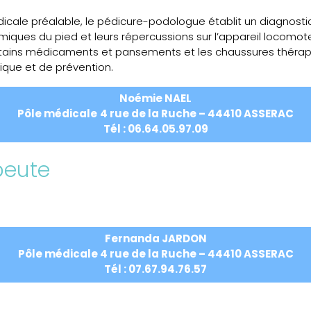
icale préalable, le pédicure-podologue établit un diagnostic,
miques du pied et leurs répercussions sur l’appareil locomoteu
 certains médicaments et pansements et les chaussures thérapeu
que et de prévention.
Noémie NAEL
Pôle médicale
4 rue de la Ruche – 44410 ASSERAC
Tél :
06.64.05.97.09
peute
Fernanda JARDON
Pôle médicale 4 rue de la Ruche – 44410 ASSERAC
Tél :
07.67.94.76.57