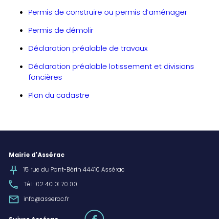
Permis de construire ou permis d’aménager
Permis de démolir
Déclaration préalable de travaux
Déclaration préalable lotissement et divisions
foncières
Plan du
cadastre
Mairie d'Assérac
15 rue du Pont-Bérin 44410 Assérac
Tél : 02 40 01 70 00
info@asserac.fr
facebook