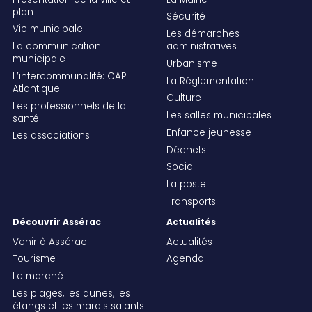
Présentation de la ville et
La Mairie
plan
Sécurité
Vie municipale
Les démarches
La communication
administratives
municipale
Urbanisme
L’intercommunalité: CAP
La Réglementation
Atlantique
Culture
Les professionnels de la
Les salles municipales
santé
Enfance jeunesse
Les associations
Déchets
Social
La poste
Transports
Découvrir Assérac
Actualités
Venir à Assérac
Actualités
Tourisme
Agenda
Le marché
Les plages, les dunes, les
étangs et les marais salants