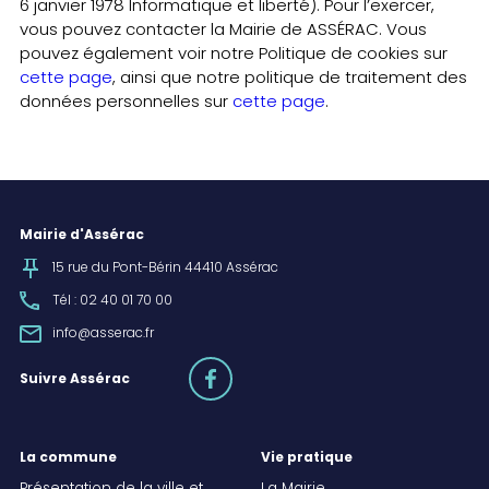
6 janvier 1978 Informatique et liberté). Pour l’exercer,
vous pouvez contacter la Mairie de ASSÉRAC. Vous
pouvez également voir notre Politique de cookies sur
cette page
, ainsi que notre politique de traitement des
données personnelles sur
cette page
.
Mairie d'Assérac
15 rue du Pont-Bérin 44410 Assérac
Tél : 02 40 01 70 00
info@asserac.fr
facebook
Suivre Assérac
La commune
Vie pratique