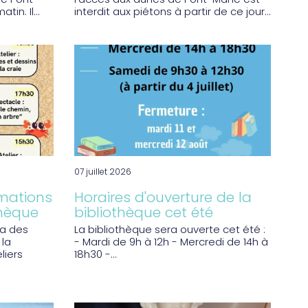
de Pont-
l'accès aux dunes de Pont-Mahé est
in. Il...
interdit aux piétons à partir de ce jour...
07 juillet 2026
mations
Horaires d'ouverture de la
thèque
bibliothèque cet été
ra des
La bibliothèque sera ouverte cet été :
 la
- Mardi de 9h à 12h - Mercredi de 14h à
liers
18h30 -...