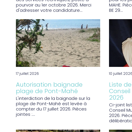
des Services Techniques, poste à
pour les p
pourvoir au 1er octobre 2026. Merci
MAHE. Pièc
d'adresser votre candidature...
BE 29...
17 juillet 2026
10 juillet 202
Autorisation baignade
Liste d
plage de Pont-Mahé
Conseil 
2026
L'interdiction de la baignade sur la
plage de Pont-Mahé est levée à
Ci-joint li
compter du 17 juillet 2026. Pièces
Conseil Mun
jointes :...
2026. Pièce
délibératio