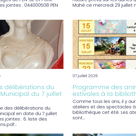
lages de PEN-BE et PONT-
nature prévu sur les dunes 
es jointes : 044000508 PEN
Mahé ce mercredi 29 juillet mat
6
07 juillet 2026
es délibérations du
Programme des ani
Municipal du 7 juillet
estivales à la biblio
Comme tous les ans, il y au
ateliers et des spectacles à
ste des délibérations du
bibliothèque cet été. Les ate
icipal en date du 7 juillet
sont...
s jointes : 6. liste des
ns.pdf...