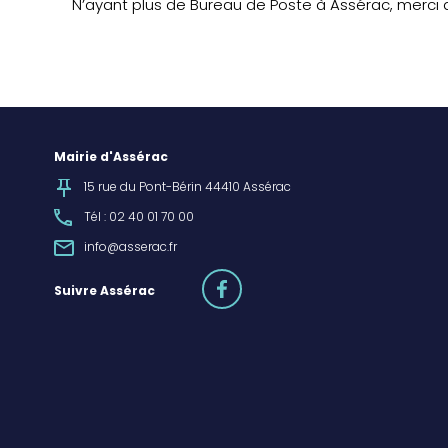
N’ayant plus de Bureau de Poste à Assérac, merci d
Mairie d'Assérac
15 rue du Pont-Bérin 44410 Assérac
Tél : 02 40 01 70 00
info@asserac.fr
facebook
Suivre Assérac