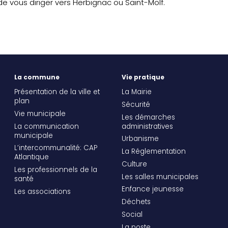
e vous diriger vers Herbignac ou Saint-Molf.
La commune
Vie pratique
Présentation de la ville et
La Mairie
plan
Sécurité
Vie municipale
Les démarches
La communication
administratives
municipale
Urbanisme
L’intercommunalité: CAP
La Réglementation
Atlantique
Culture
Les professionnels de la
Les salles municipales
santé
Enfance jeunesse
Les associations
Déchets
Social
La poste