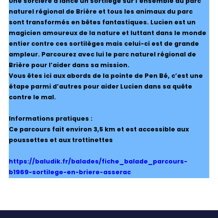
Une sorcière a lancé un sortilège sur l’ensemble du parc
naturel régional de Brière et tous les animaux du parc
sont transformés en bêtes fantastiques. Lucien est un
magicien amoureux de la nature et luttant dans le monde
entier contre ces sortilèges mais celui-ci est de grande
ampleur. Parcourez avec lui le parc naturel régional de
Brière pour l’aider dans sa mission.
Vous êtes ici aux abords de la pointe de Pen Bé, c’est une
étape parmi d’autres pour aider Lucien dans sa quête
contre le mal.
Informations pratiques :
Ce parcours fait environ 3,5 km et est accessible aux
poussettes et aux trottinettes
https://baludik.fr/balades/fiche_balade_parcours-
b1969-sortilege-en-briere-asserac