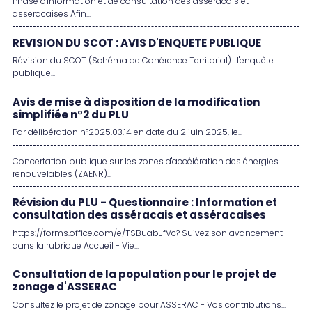
Phase d'information et de consultation des asseracais et
asseracaises Afin...
REVISION DU SCOT : AVIS D'ENQUETE PUBLIQUE
Révision du SCOT (Schéma de Cohérence Territorial) : l'enquête
publique...
Avis de mise à disposition de la modification
simplifiée n°2 du PLU
Par délibération n°2025.03.14 en date du 2 juin 2025, le...
Concertation publique sur les zones d'accélération des énergies
renouvelables (ZAENR)...
Révision du PLU - Questionnaire : Information et
consultation des asséracais et asséracaises
https://forms.office.com/e/TSBuabJfVc? Suivez son avancement
dans la rubrique Accueil - Vie...
Consultation de la population pour le projet de
zonage d'ASSERAC
Consultez le projet de zonage pour ASSERAC - Vos contributions...