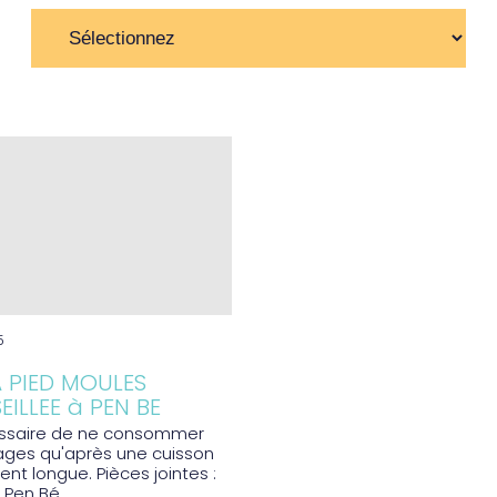
5
 PIED MOULES
ILLEE à PEN BE
cessaire de ne consommer
lages qu'après une cuisson
nt longue. Pièces jointes :
Pen Bé...