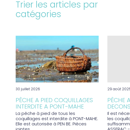
Trier les articles par
catégories
30 juillet 2026
29 août 202
PÊCHE A PIED COQUILLAGES
PÊCHE A
INTERDITE A PONT-MAHE
DECONSE
La pêche à pied de tous les
Il est né
coquillages est interdite à PONT-MAHE.
les coquil
Elle est autorisée à PEN BE. Pièces
suffisamme
jointes...
ASSERAC - 