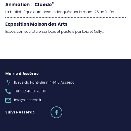
Animation : "Cluedo"
La bibliothèque aura besoin d'enquêteurs le mardi 25 août. De...
Exposition Maison des Arts
Exposition sculpture sur bois et pastels par Loïc et Nelly...
Mairie d'Assérac
15 rue du Pont-Bérin 44410 Assérac
Tél : 02 40 01 70 00
info@asserac.fr
facebook
Suivre Assérac