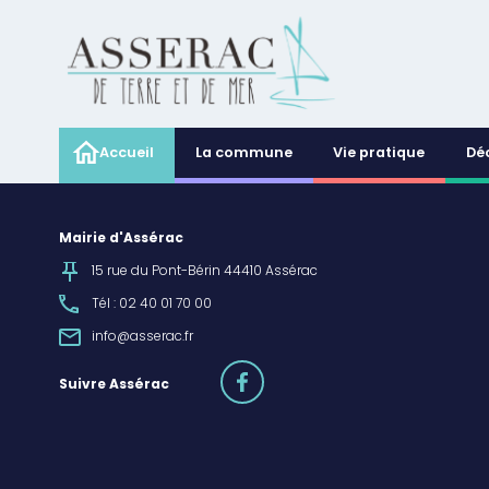
Accueil
La commune
Vie pratique
Dé
Mairie d'Assérac
15 rue du Pont-Bérin 44410 Assérac
Tél : 02 40 01 70 00
info@asserac.fr
facebook
Suivre Assérac