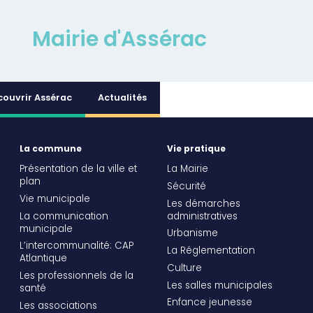
Mairie d'Assérac
couvrir Assérac
Actualités
La commune
Vie pratique
Présentation de la ville et
La Mairie
plan
Sécurité
Vie municipale
Les démarches
La communication
administratives
municipale
Urbanisme
L’intercommunalité: CAP
La Réglementation
Atlantique
Culture
Les professionnels de la
Les salles municipales
santé
Enfance jeunesse
Les associations